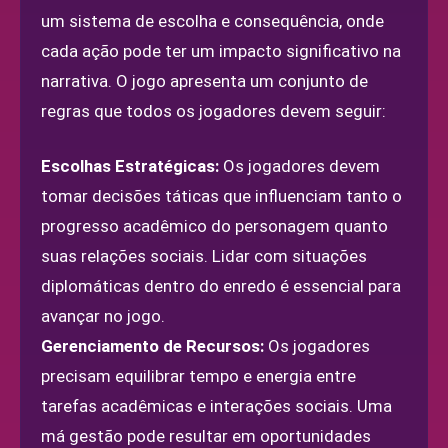
um sistema de escolha e consequência, onde
cada ação pode ter um impacto significativo na
narrativa. O jogo apresenta um conjunto de
regras que todos os jogadores devem seguir:
Escolhas Estratégicas:
Os jogadores devem
tomar decisões táticas que influenciam tanto o
progresso acadêmico do personagem quanto
suas relações sociais. Lidar com situações
diplomáticas dentro do enredo é essencial para
avançar no jogo.
Gerenciamento de Recursos:
Os jogadores
precisam equilibrar tempo e energia entre
tarefas acadêmicas e interações sociais. Uma
má gestão pode resultar em oportunidades