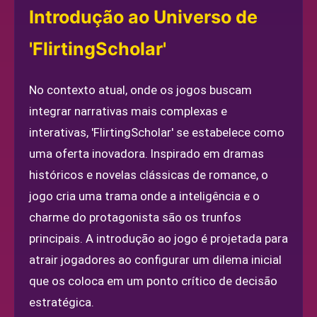
Introdução ao Universo de
'FlirtingScholar'
No contexto atual, onde os jogos buscam
integrar narrativas mais complexas e
interativas, 'FlirtingScholar' se estabelece como
uma oferta inovadora. Inspirado em dramas
históricos e novelas clássicas de romance, o
jogo cria uma trama onde a inteligência e o
charme do protagonista são os trunfos
principais. A introdução ao jogo é projetada para
atrair jogadores ao configurar um dilema inicial
que os coloca em um ponto crítico de decisão
estratégica.