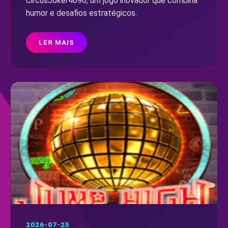
CircusJoker4096, um jogo inovador que combina
humor e desafios estratégicos.
LER MAIS
2026-07-25