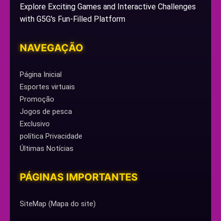
Explore Exciting Games and Interactive Challenges
with G5G's Fun-Filled Platform
NAVEGAÇÃO
Página Inicial
Esportes virtuais
Promoção
Jogos de pesca
Exclusivo
política Privacidade
Últimas Notícias
PÁGINAS IMPORTANTES
SiteMap (Mapa do site)