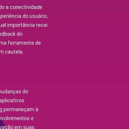
o a conectividade
eriência do usuário,
ual importância recai
edback do
uma ferramenta de
m cautela.
 mudanças do
aplicativos
ing permaneçam à
nvolvimentos e
novação em suas