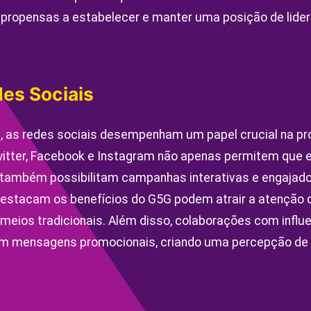
propensas a estabelecer e manter uma posição de lide
es Sociais
 as redes sociais desempenham um papel crucial na p
itter, Facebook e Instagram não apenas permitem que
 também possibilitam campanhas interativas e engajad
 destacam os benefícios do G5G podem atrair a atenção 
 meios tradicionais. Além disso, colaborações com influe
am mensagens promocionais, criando uma percepção de 