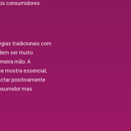
dos consumidores.
gias tradicionais com
odem ser muito
imeira mão. A
e mostra essencial,
actar positivamente
onsumidor mas