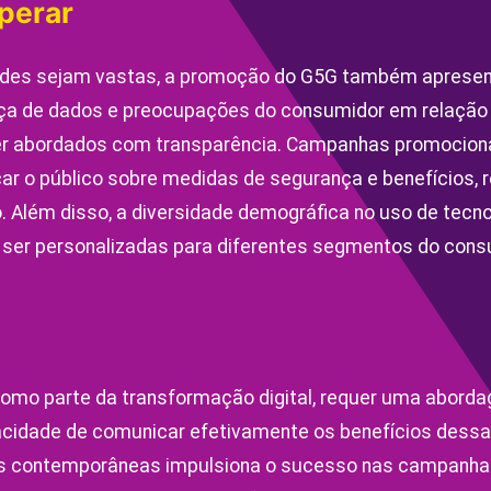
perar
des sejam vastas, a promoção do G5G também apresen
a de dados e preocupações do consumidor em relação 
r abordados com transparência. Campanhas promociona
ar o público sobre medidas de segurança e benefícios, 
. Além disso, a diversidade demográfica no uso de tecnol
er personalizadas para diferentes segmentos do cons
omo parte da transformação digital, requer uma aborda
acidade de comunicar efetivamente os benefícios dessa
s contemporâneas impulsiona o sucesso nas campanhas